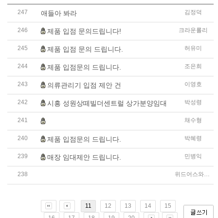
247
김정덕
애들아 봐라
246
크라운롤리
제품 입점 문의드립니다!
245
허유미
제품 입점 문의 드립니다.
244
조은희
제품 입점문의 드립니다.
243
이영호
의류관리기 입점 제안 건
242
박성령
시흥 성원상떼빌더센트럴 상가분양임대
241
채수형
반려동물 용품점 장보는 강아지와 고양이를 찰스빌리지 
240
박혜령
제품 입점문의 드립니다.
239
민병익
매장 임대제안 드립니다.
238
위드어스와이너리
유선상으로 통화하고 게시판에 문의글 올립니다
11
12
13
14
15
16
17
18
19
20