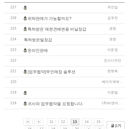
227
우인섭
반려동물 펫스타일러 입점 문의 드립니다.
226
김우진
위탁판매가 가능할까요?
225
권영
특허받은 애완견배변용 비닐장갑
224
권영
특허받은빌장갑
223
이돈경
온라인판매
222
인스디자인
프랜차이즈 전문 인테리어 설계,시공 업체 입니다.
221
문현욱
[업무협약]무인매장 솔루션
220
베이지색애견캐리어주인
우체국택배가 주소지가 아닌 서초구귀사로도 잘못배송되었다
219
이문일
[Wesang_요기요] 귀사와 업무 협약을 추진하고자 합니다
218
(주)비앤아이에프에스
귀사와 업무협약을 요청합니다.
11
12
13
14
15
16
17
18
19
20