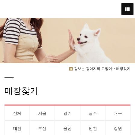
장보는 강아지와 고양이 > 매장찾기
매장찾기
전체
서울
경기
광주
대구
대전
부산
울산
인천
강원