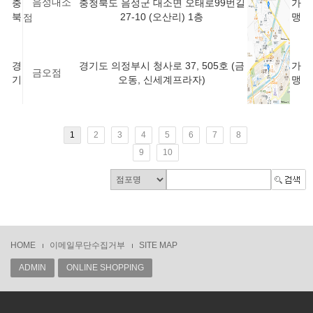
음성대소
충
충청북도 음성군 대소면 오태로99번길
가
북
27-10 (오산리) 1층
맹
점
경
경기도 의정부시 청사로 37, 505호 (금
가
금오점
기
오동, 신세계프라자)
맹
1
2
3
4
5
6
7
8
9
10
HOME
이메일무단수집거부
SITE MAP
ADMIN
ONLINE SHOPPING