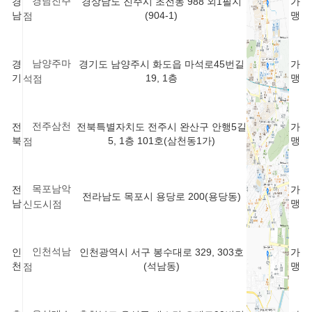
경남진주
경
경상남도 진주시 초전동 988 외1필지
가
남
(904-1)
맹
점
남양주마
경
경기도 남양주시 화도읍 마석로45번길
가
기
19, 1층
맹
석점
전주삼천
전
전북특별자치도 전주시 완산구 안행5길
가
북
5, 1층 101호(삼천동1가)
맹
점
목포남악
전
가
전라남도 목포시 용당로 200(용당동)
남
맹
신도시점
인천석남
인
인천광역시 서구 봉수대로 329, 303호
가
천
(석남동)
맹
점