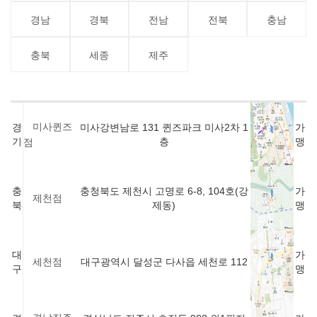
경남
경북
전남
전북
충남
충북
세종
제주
미사퀸즈
경
미사강변남로 131 퀸즈파크 미사2차 1
가
기
층
맹
점
충
충청북도 제천시 고명로 6-8, 104호(강
가
제천점
북
제동)
맹
대
가
대구광역시 달성군 다사읍 세천로 112
세천점
구
맹