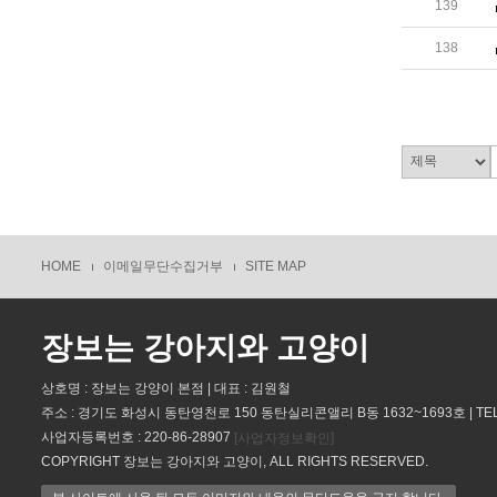
139
138
HOME
이메일무단수집거부
SITE MAP
장보는 강아지와 고양이
상호명 : 장보는 강양이 본점 | 대표 : 김원철
주소 : 경기도 화성시 동탄영천로 150 동탄실리콘앨리 B동 1632~1693호 | TEL : 
사업자등록번호 : 220-86-28907
[사업자정보확인]
COPYRIGHT 장보는 강아지와 고양이, ALL RIGHTS RESERVED.