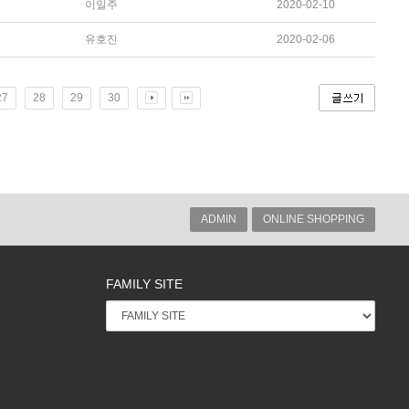
이일주
2020-02-10
유호진
2020-02-06
27
28
29
30
ADMIN
ONLINE SHOPPING
FAMILY SITE