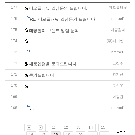
177
이오플래닛
이오플래닛 입점문의 드립니다.
176
interpet1
RE: 이오플래닛 입점문의 드립니다.
175
래핑찰리
래핑찰리 브랜드 입점 문의
174
(주)제이엔인터내셔널
펫용품 브랜드 "루이까몽" 신규입점 제안드립니다
173
interpet1
RE: 펫용품 브랜드 "루이까몽" 신규입점 제안드립니다
172
고철주
제품입점을 문의드립니다.
171
김지선
문의드립니다.
170
구석우
당사 알콩달콩 콩페이 서비스를 제안하고자 제휴 마케팅 문
169
이장원
반려동물 메모리얼 키트 제품 입점 문의드립니다
168
interpet1
RE: 반려동물 메모리얼 키트 제품 입점 문의드립니다
11
12
13
14
15
16
17
18
19
20