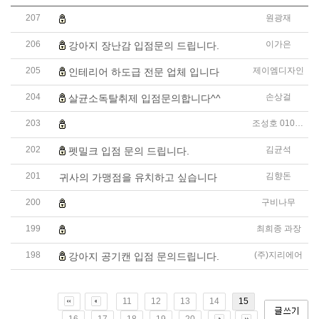
207
원광재
반려동물 항균탈취제 입점 문의 드립니다.
206
이가은
강아지 장난감 입점문의 드립니다.
205
제이엠디자인
인테리어 하도급 전문 업체 입니다
204
손상걸
살균소독탈취제 입점문의합니다^^
203
조성호 010-7199-8891
장강고 (고양이 편백나무 고양이 모래 ) 일본 제품 입점을 
202
김균석
펫밀크 입점 문의 드립니다.
201
김향돈
귀사의 가맹점을 유치하고 싶습니다
200
구비나무
안녕하세요. 샤코 강아지칫솔치약 입점제안드립니다.
199
최희종 과장
장강고 귀하. 반려동물용품 디자인 브랜드 입점문의 드립
198
(주)지리에어
강아지 공기캔 입점 문의드립니다.
11
12
13
14
15
16
17
18
19
20