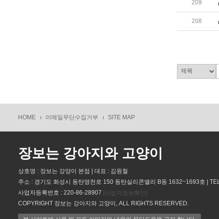
209
208
HOME
이메일무단수집거부
SITE MAP
장보는 강아지와 고양이
상호명 : 장보는 강양이 본점 | 대표 : 김원철
주소 : 경기도 화성시 동탄영천로 150 동탄실리콘앨리 B동 1632~1693호 | TEL : 
사업자등록번호 : 220-86-28907
[사업자정보확인]
COPYRIGHT 장보는 강아지와 고양이, ALL RIGHTS RESERVED.