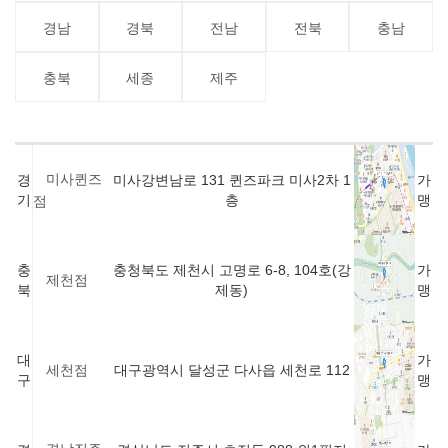
경남
경북
전남
전북
충남
충북
세종
제주
미사퀸즈
경
미사강변남로 131 퀸즈파크 미사2차 1
가
기
층
맹
점
충
충청북도 제천시 고명로 6-8, 104호(강
가
제천점
북
제동)
맹
대
가
대구광역시 달성군 다사읍 세천로 112
세천점
구
맹