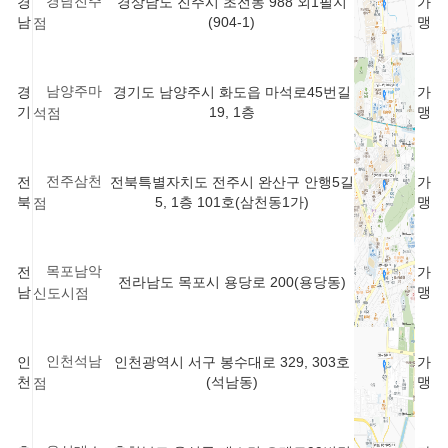
경남진주
경
경상남도 진주시 초전동 988 외1필지
가
남
(904-1)
맹
점
남양주마
경
경기도 남양주시 화도읍 마석로45번길
가
기
19, 1층
맹
석점
전주삼천
전
전북특별자치도 전주시 완산구 안행5길
가
북
5, 1층 101호(삼천동1가)
맹
점
목포남악
전
가
전라남도 목포시 용당로 200(용당동)
남
맹
신도시점
인천석남
인
인천광역시 서구 봉수대로 329, 303호
가
천
(석남동)
맹
점