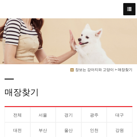
장보는 강아지와 고양이 > 매장찾기
매장찾기
전체
서울
경기
광주
대구
대전
부산
울산
인천
강원