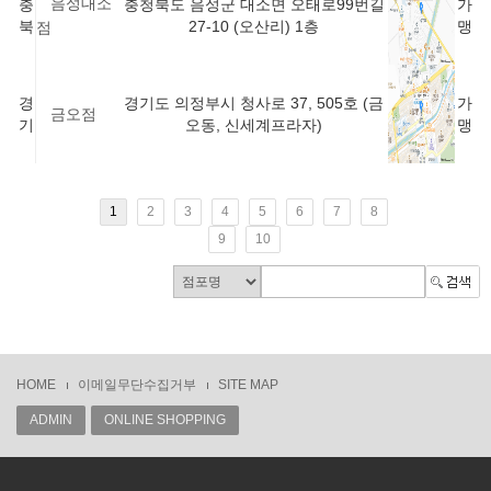
음성대소
충
충청북도 음성군 대소면 오태로99번길
가
북
27-10 (오산리) 1층
맹
점
경
경기도 의정부시 청사로 37, 505호 (금
가
금오점
기
오동, 신세계프라자)
맹
1
2
3
4
5
6
7
8
9
10
HOME
이메일무단수집거부
SITE MAP
ADMIN
ONLINE SHOPPING