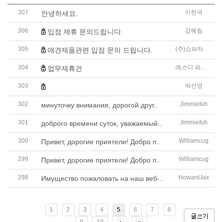
307
이한국
안녕하세요.
306
강혜림
입점 제휴 문의드립니다.
305
(주)쇼퍼하우스
애견제품관련 입점 문의 드립니다.
304
에스디 파트너스
업무제휴건
303
박선영
평택 e편한세상 지제역 단지내상가에 입점문의 드립니다
302
Jimmiefuh
минуточку внимания, дорогой друг..
301
Jimmiefuh
доброго времени суток, уважаемый..
300
Williamcug
Привет, дорогие приятели! Добро п..
299
Williamcug
Привет, дорогие приятели! Добро п..
298
HowardJax
Имущество пожаловать на наш веб-..
1
2
3
4
5
6
7
8
9
10