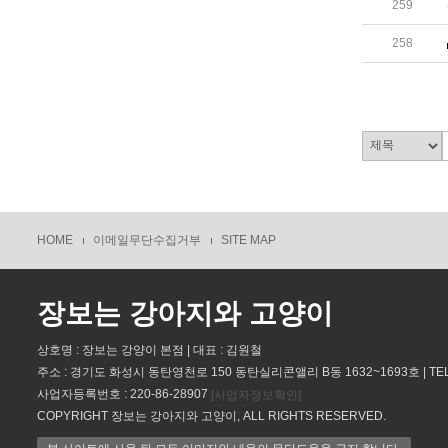
259
258
HOME
이메일무단수집거부
SITE MAP
장보는 강아지와 고양이
상호명 : 장보는 강양이 본점 | 대표 : 김원철
주소 : 경기도 화성시 동탄영천로 150 동탄실리콘앨리 B동 1632~1693호 | TEL : 
사업자등록번호 : 220-86-28907
[사업자정보확인]
COPYRIGHT 장보는 강아지와 고양이, ALL RIGHTS RESERVED.