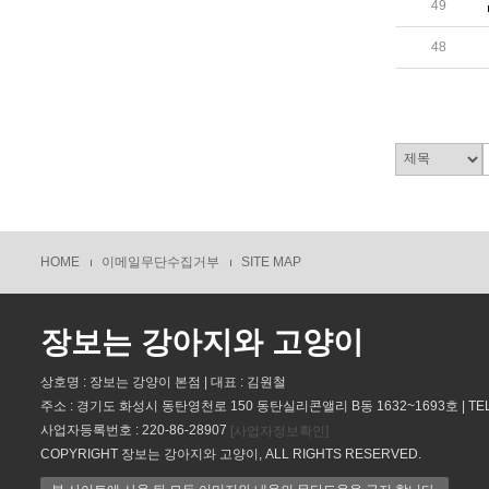
49
48
HOME
이메일무단수집거부
SITE MAP
장보는 강아지와 고양이
상호명 : 장보는 강양이 본점 | 대표 : 김원철
주소 : 경기도 화성시 동탄영천로 150 동탄실리콘앨리 B동 1632~1693호 | TEL : 
사업자등록번호 : 220-86-28907
[사업자정보확인]
COPYRIGHT 장보는 강아지와 고양이, ALL RIGHTS RESERVED.