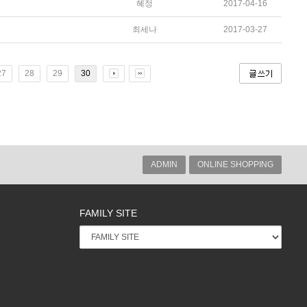
혜정
2017-04-16
최세나
2017-03-27
27
28
29
30
ADMIN
ONLINE SHOPPING
FAMILY SITE