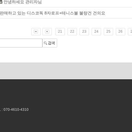
안녕하세요 관리자님
판매하고 있는 디스코독 8자로프+테니스볼 불량건 건의요
21
22
23
24
25
26
070-4610-4310