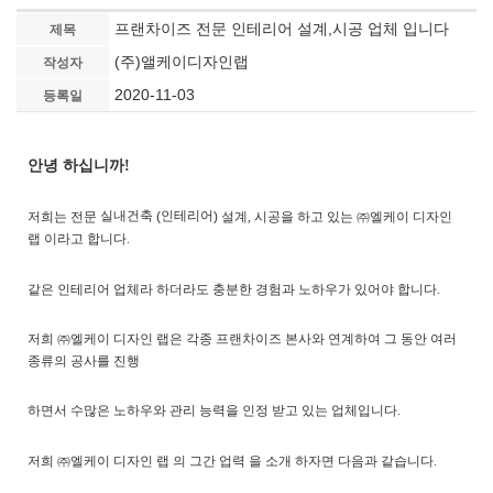
프랜차이즈 전문 인테리어 설계,시공 업체 입니다
제목
(주)앨케이디자인랩
작성자
2020-11-03
등록일
안녕
하십니까
!
실내건축
인테리어
저희는
전문
설계
,
시공
을 하고 있는 ㈜엘케이 디자인
(
)
랩 이
라고
합니다
.
같은
인테리어
업체라
하더라도
충분한
경험과
노하우가
있어야
합니다
.
저희
㈜엘케이 디자인 랩
은
각종
프랜차이즈
본사와
연계하여
그 동안
여러
종류의
공사를
진행
하면서
수많은
노하우와
관리
능력을
인정 받고 있는
업체입니다
.
저희
㈜엘케이 디자인 랩 의
그간
업력 을
소개
하자면
다음과
같습니다
.