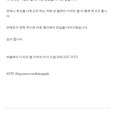
언제나
최선을
다하고자
하는
저희
㈜ 엘케이 디자인 랩
이
함께
하고자
합니
다
.
언제든지
연락
주시면
바로 찾아뵈어 만남을 이어가겠습니다
.
감사
합니다
.
㈜엘케이 디자인 랩
이덕의
이사
드림
(010-2337-3137)
HTTP://blog.naver.com/lkdesignlab