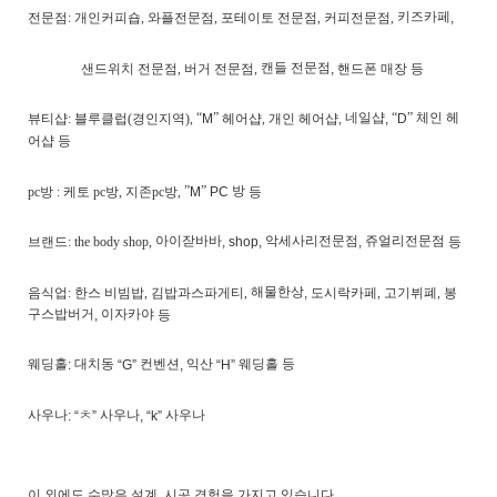
키즈카페
전문점
:
개인
커피숍
,
와플전문점
,
포테이토
전문점
,
커피전문점
,
,
캔들 전문점
샌드위치
전문점
,
버거
전문점
,
핸드폰
매장
등
,
“
”
네일샵
“
” 체인 헤
뷰티샵
:
블루클럽
(
경인지역
),
헤어샵
,
개인
헤어샵
,
M
,
D
어샵 등
”
”
방
pc
방
:
케토
pc
방
,
지존
pc
방
,
등
M
PC
아이잗바바
악세사리전문점
쥬얼리전문점
브랜드
: the body shop,
등
, shop,
,
해물한상
음식업
:
한스
비빔밥
,
김밥과스파게티
,
도시락카페
,
고기뷔폐
,
봉
,
구스밥버거
이자카야
등
,
웨딩홀
대치동
컨벤션
익산
웨딩홀 등
:
“G”
,
“H”
사우나
ㅊ
사우나
사우나
: “
”
, “k”
이 외에도
수많은
설계
,
시공
경험을
가지고
있습니다
.